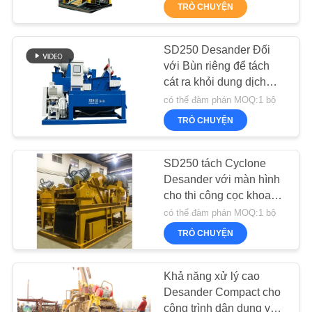
VỀ
TRÒ CHUYỆN
CHÚNG
TÔI
SD250 Desander Đối
55
với Bùn riêng để tách
cát ra khỏi dung dịch
THAM
Lõi khoan lõi
khoan được sử dụng để
có thể đàm phán MOQ:1 bộ
làm sạch bùn trong lỗ
QUAN
TRÒ CHUYỆN
tuần hoàn
NHÀ
MÁY
SD250 tách Cyclone
Desander với màn hình
cho thi công cọc khoan
KIỂM
28
nhồi
có thể đàm phán MOQ:1 bộ
SOÁT
TRÒ CHUYỆN
Thiết bị CFA
CHẤT
LƯỢNG
Khả năng xử lý cao
Desander Compact cho
công trình dân dụng và