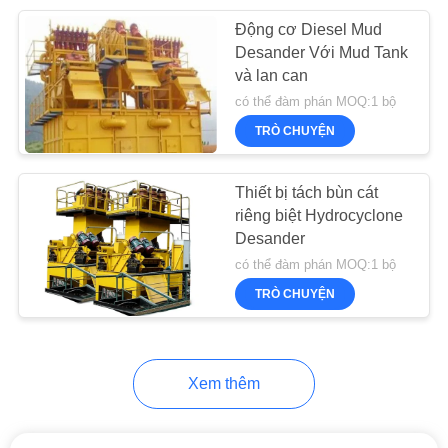
Động cơ Diesel Mud
26
Desander Với Mud Tank
và lan can
Thiết bị tường vây
có thể đàm phán MOQ:1 bộ
TRÒ CHUYỆN
Thiết bị tách bùn cát
riêng biệt Hydrocyclone
Desander
15
có thể đàm phán MOQ:1 bộ
Máy khoan định
TRÒ CHUYỆN
hướng ngang
Xem thêm