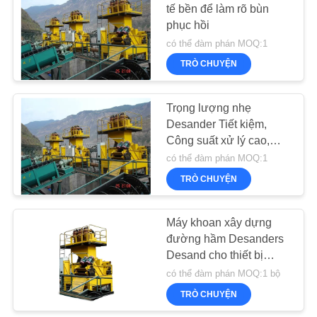
tế bền để làm rõ bùn
TRANG
phục hồi
WEB
33
có thể đàm phán MOQ:1
Máy khoan bánh
TRÒ CHUYỆN
CHÍNH
xích thủy lực
SÁCH
Trọng lượng nhẹ
BẢO
Desander Tiết kiệm,
Công suất xử lý cao,
MẬT
Desander và hệ thống
có thể đàm phán MOQ:1
xử lý trầm tích
TRÒ CHUYỆN
27
Máy khoan xây dựng
Desander
đường hầm Desanders
Desand cho thiết bị
móng
có thể đàm phán MOQ:1 bộ
TRÒ CHUYỆN