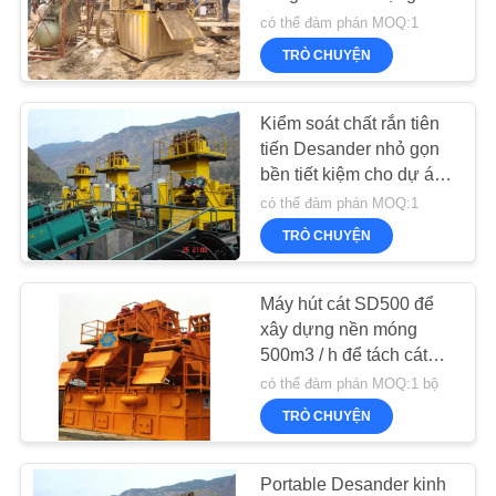
LIÊN
công trình ổ cứng
có thể đàm phán MOQ:1
HỆ
TRÒ CHUYỆN
47
CHÚNG
Waterwell giàn
TÔI
Kiểm soát chất rắn tiên
tiến Desander nhỏ gọn
khoan
bền tiết kiệm cho dự án
NÓI
ổ cứng
có thể đàm phán MOQ:1
CHUYỆN
TRÒ CHUYỆN
NGAY
Máy hút cát SD500 để
25
xây dựng nền móng
COMPANY
500m3 / h để tách cát
NEWS
Vỏ bọc quay
khỏi dung dịch khoan
có thể đàm phán MOQ:1 bộ
TRÒ CHUYỆN
SƠ
ĐỒ
Portable Desander kinh