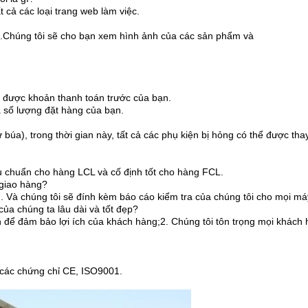
 cả các loại trang web làm việc.
àng.Chúng tôi sẽ cho bạn xem hình ảnh của các sản phẩm và
ận được khoản thanh toán trước của bạn.
à số lượng đặt hàng của bạn.
búa), trong thời gian này, tất cả các phụ kiện bị hỏng có thể được tha
êu chuẩn cho hàng LCL và cố định tốt cho hàng FCL.
 giao hàng?
ng. Và chúng tôi sẽ đính kèm báo cáo kiểm tra của chúng tôi cho mọi má
ủa chúng ta lâu dài và tốt đẹp?
ranh để đảm bảo lợi ích của khách hàng;2. Chúng tôi tôn trọng mọi khác
i các chứng chỉ CE, ISO9001.