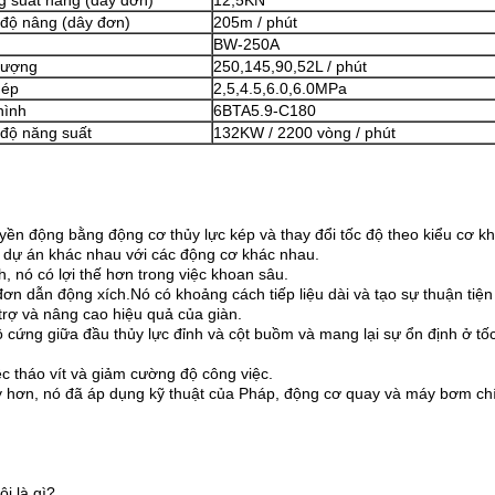
 suất nâng (dây đơn)
12,5KN
độ nâng (dây đơn)
205m / phút
BW-250A
lượng
250,145,90,52L / phút
 ép
2,5,4.5,6.0,6.0MPa
hình
6BTA5.9-C180
độ năng suất
132KW / 2200 vòng / phút
yền động bằng động cơ thủy lực kép và thay đổi tốc độ theo kiểu cơ k
 dự án khác nhau với các động cơ khác nhau.
, nó có lợi thế hơn trong việc khoan sâu.
đơn dẫn động xích.Nó có khoảng cách tiếp liệu dài và tạo sự thuận tiện
 trợ và nâng cao hiệu quả của giàn.
cứng giữa đầu thủy lực đỉnh và cột buồm và mang lại sự ổn định ở tố
ệc tháo vít và giảm cường độ công việc.
ậy hơn, nó đã áp dụng kỹ thuật của Pháp, động cơ quay và máy bơm chí
i là gì?