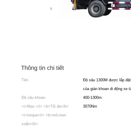
Thông tin chi tiết
Tên:
Độ sâu 1300M được lắp đặt 
của giàn khoan di động xe tả
Độ sâu khoan:
400-1300m
<i>Max.</i> <b>Tối đa</b>
3070Nm
<i>torque</i> <b>mô-men
xoắn</b>: