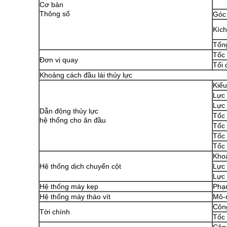
Cơ bản
Thông số
Góc
Kích
Tổng
Tốc
Đơn vị quay
Tối
Khoảng cách đầu lái thủy lực
Kiểu
Lực
Lực
Dẫn động thủy lực
Tốc
hệ thống cho ăn đầu
Tốc
Tốc 
Tốc
Kho
Hệ thống dịch chuyển cột
Lực
Lực
Hệ thống máy kẹp
Phạ
Hệ thống máy tháo vít
Mô-
Công
Tời chính
Tốc 