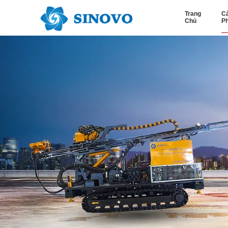
Trang
C
Chủ
P