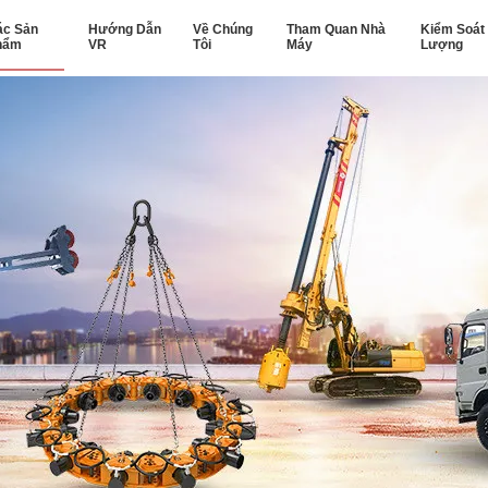
ác Sản
Hướng Dẫn
Về Chúng
Tham Quan Nhà
Kiểm Soát
hẩm
VR
Tôi
Máy
Lượng