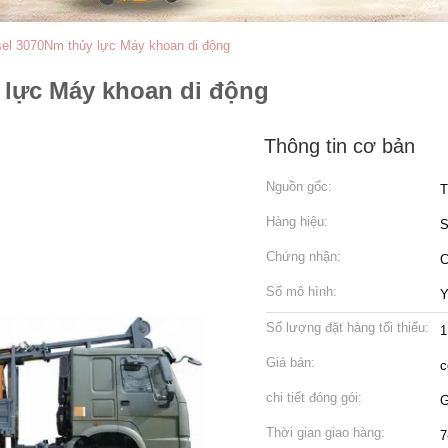
sel 3070Nm thủy lực Máy khoan di động
y lực Máy khoan di động
Thông tin cơ bản
Nguồn gốc:
T
Hàng hiệu:
Chứng nhận:
C
Số mô hình:
Y
Số lượng đặt hàng tối thiểu:
1
Giá bán:
c
chi tiết đóng gói:
G
Thời gian giao hàng:
7