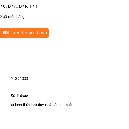
 / C, D / A, D / P, T / T
0 bộ mỗi tháng
Liên hệ với bây giờ
YDC-1000
56-114mm
xi lanh thủy lực duy nhất lái xe chuỗi