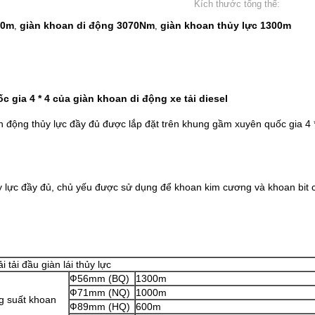
Kích thước tổng thể:
00m
giàn khoan di động 3070Nm
giàn khoan thủy lực 1300m
,
,
gia 4 * 4 của giàn khoan di động xe tải diesel
n động thủy lực đầy đủ được lắp đặt trên khung gầm xuyên quốc gia 4 
lực đầy đủ, chủ yếu được sử dụng để khoan kim cương và khoan bit c
ải tải đầu giàn lái thủy lực
Ф56mm (BQ)
1300m
Ф71mm (NQ)
1000m
g suất khoan
Ф89mm (HQ)
600m