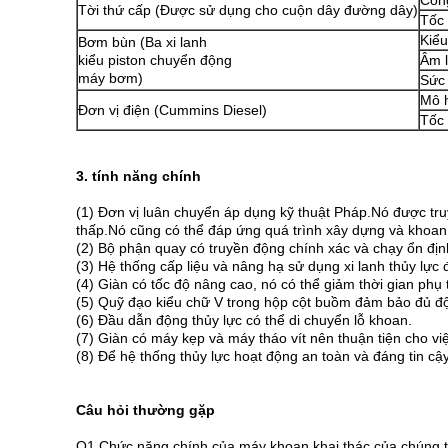
Công
Tời thứ cấp (Được sử dụng cho cuộn dây đường dây)
Tốc 
Kiểu
Bơm bùn (Ba xi lanh
kiểu piston chuyển động
Âm 
máy bơm)
Sức
Mô 
Đơn vị điện (Cummins Diesel)
Tốc 
3. tính năng chính
(1) Đơn vị luân chuyển áp dụng kỹ thuật Pháp.Nó được tru
thấp.Nó cũng có thể đáp ứng quá trình xây dựng và khoan
(2) Bộ phận quay có truyền động chính xác và chạy ổn định
(3) Hệ thống cấp liệu và nâng hạ sử dụng xi lanh thủy lực 
(4) Giàn có tốc độ nâng cao, nó có thể giảm thời gian phụ
(5) Quỹ đạo kiểu chữ V trong hộp cột buồm đảm bảo đủ độ 
(6) Đầu dẫn động thủy lực có thể di chuyển lỗ khoan.
(7) Giàn có máy kẹp và máy tháo vít nên thuận tiện cho vi
(8) Để hệ thống thủy lực hoạt động an toàn và đáng tin c
Câu hỏi thường gặp
Q1.Chức năng chính của máy khoan khai thác của chúng tô