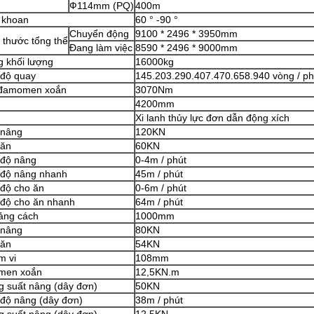
Ф114mm (PQ)
400m
 khoan
60 ° -90 °
Chuyển động
9100 * 2496 * 3950mm
 thước tổng thể
Đang làm việc
8590 * 2496 * 9000mm
 khối lượng
16000kg
 độ quay
145.203.290.407.470.658.940 vòng / ph
 đamomen xoắn
3070Nm
4200mm
Xi lanh thủy lực đơn dẫn động xích
 nâng
120KN
 ăn
60KN
 độ nâng
0-4m / phút
 độ nâng nhanh
45m / phút
độ cho ăn
0-6m / phút
 độ cho ăn nhanh
64m / phút
ảng cách
1000mm
 nâng
80KN
 ăn
54KN
m vi
108mm
men xoắn
12,5KN.m
 suất nâng (dây đơn)
50KN
độ nâng (dây đơn)
38m / phút