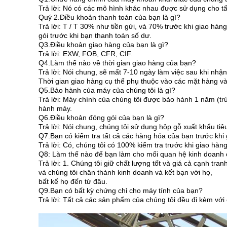
Trả lời: Nó có các mô hình khác nhau được sử dụng cho tất
Quý 2.Điều khoản thanh toán của bạn là gì?
Trả lời: T / T 30% như tiền gửi, và 70% trước khi giao h
gói trước khi bạn thanh toán số dư.
Q3.Điều khoản giao hàng của bạn là gì?
Trả lời: EXW, FOB, CFR, CIF.
Q4.Làm thế nào về thời gian giao hàng của bạn?
Trả lời: Nói chung, sẽ mất 7-10 ngày làm việc sau khi nh
Thời gian giao hàng cụ thể phụ thuộc vào các mặt hàng v
Q5.Bảo hành của máy của chúng tôi là gì?
Trả lời: Máy chính của chúng tôi được bảo hành 1 năm (trừ 
hành máy.
Q6.Điều khoản đóng gói của bạn là gì?
Trả lời: Nói chung, chúng tôi sử dụng hộp gỗ xuất khẩu ti
Q7.Bạn có kiểm tra tất cả các hàng hóa của bạn trước khi
Trả lời: Có, chúng tôi có 100% kiểm tra trước khi giao hà
Q8: Làm thế nào để bạn làm cho mối quan hệ kinh doanh c
Trả lời: 1. Chúng tôi giữ chất lượng tốt và giá cả cạnh t
và chúng tôi chân thành kinh doanh và kết bạn với họ,
bất kể họ đến từ đâu.
Q9.Bạn có bất kỳ chứng chỉ cho máy tính của bạn?
Trả lời: Tất cả các sản phẩm của chúng tôi đều đi kèm vớ