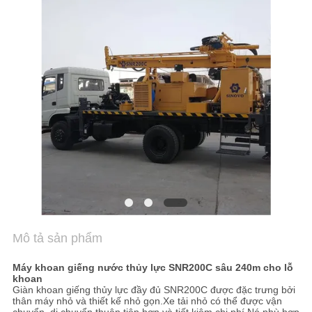
LIÊN
HỆ
CHÚNG
TÔI
NÓI
CHUYỆN
NGAY
COMPANY
NEWS
Mô tả sản phẩm
Máy khoan giếng nước thủy lực SNR200C sâu 240m cho lỗ
SƠ
khoan
Giàn khoan giếng thủy lực đầy đủ SNR200C được đặc trưng bởi
ĐỒ
thân máy nhỏ và thiết kế nhỏ gọn.Xe tải nhỏ có thể được vận