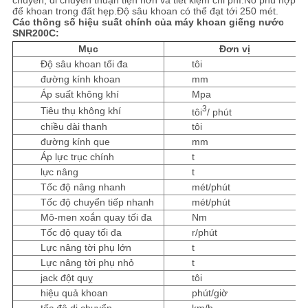
chuyển, di chuyển thuận tiện hơn và tiết kiệm chi phí.Nó phù hợp
TRANG
để khoan trong đất hẹp.Độ sâu khoan có thể đạt tới 250 mét.
Các thông số hiệu suất chính của máy khoan giếng nước
WEB
SNR200C:
Mục
Đơn vị
Độ sâu khoan tối đa
tôi
CHÍNH
đường kính khoan
mm
Áp suất không khí
Mpa
SÁCH
3
Tiêu thụ không khí
tôi
/ phút
BẢO
chiều dài thanh
tôi
đường kính que
mm
MẬT
Áp lực trục chính
t
lực nâng
t
Tốc độ nâng nhanh
mét/phút
Tốc độ chuyển tiếp nhanh
mét/phút
Mô-men xoắn quay tối đa
Nm
Tốc độ quay tối đa
r/phút
Lực nâng tời phụ lớn
t
Lực nâng tời phụ nhỏ
t
jack đột quỵ
tôi
hiệu quả khoan
phút/giờ