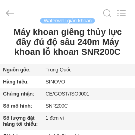
2026
Beijing
Sinovo
International
&
Waterwell giàn khoan
Sinovo
Heavy
Industry
Máy khoan giếng thủy lực
TRANG
Co.Ltd..
All
Rights
đầy đủ độ sâu 240m Máy
CHỦ
Reserved.
khoan lỗ khoan SNR200C
CÁC
SẢN
Nguồn gốc:
Trung Quốc
PHẨM
Hàng hiệu:
SINOVO
Chứng nhận:
CE/GOST/ISO9001
HƯỚNG
Số mô hình:
SNR200C
DẪN
VR
Số lượng đặt
1 đơn vị
hàng tối thiểu: