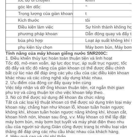
tốc độ di chuyển
km/h
góc lên dốc
°
Trọng lượng của giàn khoan
t
Kích thước
tôi
Điều kiện làm việc
Sự hình thành không hợp 
phương pháp khoan
Dẫn động quay và đẩy thủ
búa phù hợp
Loạt áp suất không khí tru
phụ kiện tùy chọn
Máy bơm bùn, Máy bơm ly 
Tính năng của máy khoan giếng nước SNR200C:
1. Điều khiển thủy lực hoàn toàn thuận tiện và linh hoạt
Tốc độ, mô-men xoắn, áp lực dọc trục, áp suất trục ngược, tốc
độ đẩy và tốc độ nâng của giàn khoan có thể được điều chỉnh
bất cứ lúc nào để đáp ứng các yêu cầu của các điều kiện khoan
khác nhau và các công nghệ xây dựng khác nhau.
2. Ưu điểm của động cơ đẩy quay trên cùng
Việc tiếp nhận và dỡ ống khoan thuận tiện, rút ​​​​ngắn thời gian
phụ trợ và cũng thuận lợi cho việc khoan tiếp theo.
3. Nó có thể được sử dụng để khoan đa chức năng
Tất cả các loại kỹ thuật khoan có thể được sử dụng trên loại máy
khoan này, chẳng hạn như khoan lỗ, khoan tuần hoàn ngược
không khí, khoan tuần hoàn ngược nâng không khí, khoan cắt,
khoan hình nón, khoan sau ống, v.v. Máy khoan có thể lắp đặt
máy bơm bùn, máy bơm bọt tuyết và máy phát điện theo nhu
cầu của người sử dụng.Giàn cũng được trang bị nhiều loại vận
thăng để đáp ứng các nhu cầu khác nhau của khách hàng.
4. Hiệu quả cao và chi phí thấp