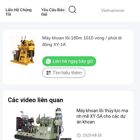
Liên Hệ Chúng
Yêu Cầu Báo
Vietnamese
Tôi
Giá
Máy khoan lõi 180m 1010 vòng / phút di
động XY-1A
Liên hệ ngay bây giờ
Tìm hiểu thêm
Các video liên quan
Máy khoan lõi thủy lực mạ
nh mẽ XY-5A cho các dự
án khoan
Lõi khoan lõi
2025-08-26