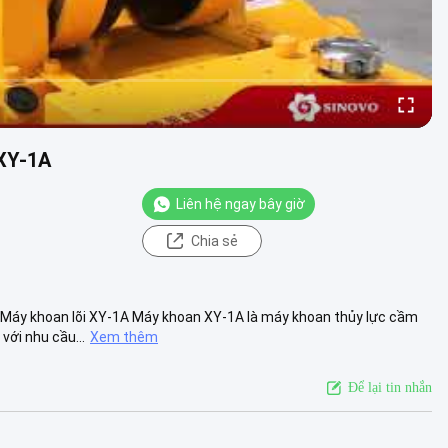
 XY-1A
Liên hệ ngay bây giờ
Chia sẻ
i Máy khoan lõi XY-1A Máy khoan XY-1A là máy khoan thủy lực cầm
ới nhu cầu...
Xem thêm
Để lại tin nhắn