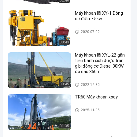
02:40
Máy khoan lõi XY-1 Động
cơ điện 7.5kw
Lõi khoan lõi
2020-07-02
00:43
Máy khoan lõi XYL-2B gắn
trên bánh xích được tran
g bị động cơ Diesel 30KW
độ sâu 350m
Lõi khoan lõi
00:45
2022-12-30
TR60 Máy khoan xoay
Giàn khoan quay
2025-11-05
01:35