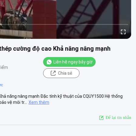
 thép cường độ cao Khả năng nâng mạnh
Liên hệ ngay bây giờ
điểm
Chia sẻ
ực
 Khả năng nâng mạnh Đặc tính kỹ thuật của CQUY1500 Hệ thống
ảo vệ môi tr...
Xem thêm
Để lại tin nhắn