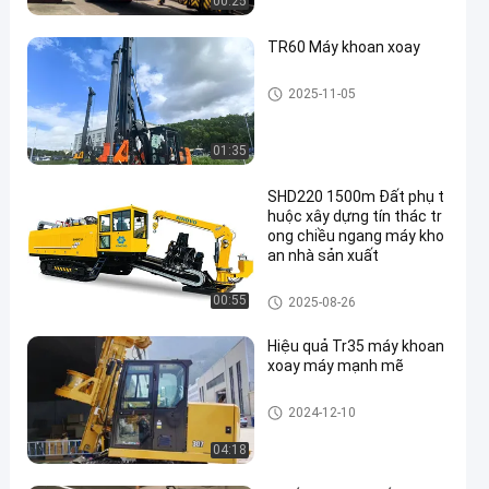
00:25
TR60 Máy khoan xoay
Giàn khoan quay
2025-11-05
01:35
SHD220 1500m Đất phụ t
huộc xây dựng tín thác tr
ong chiều ngang máy kho
an nhà sản xuất
Máy khoan định hướng ngang
00:55
2025-08-26
Hiệu quả Tr35 máy khoan
xoay máy mạnh mẽ
Giàn khoan quay
2024-12-10
04:18