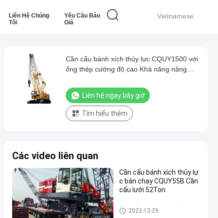
Liên Hệ Chúng
Yêu Cầu Báo
Vietnamese
Tôi
Giá
Cần cẩu bánh xích thủy lực CQUY1500 với
ống thép cường độ cao Khả năng nâng
mạnh
Liên hệ ngay bây giờ
Tìm hiểu thêm
Các video liên quan
Cần cẩu bánh xích thủy lự
c bán chạy CQUY55B Cần
cẩu lưới 52Ton
Cần cẩu bánh xích thủy lực
2022-12-29