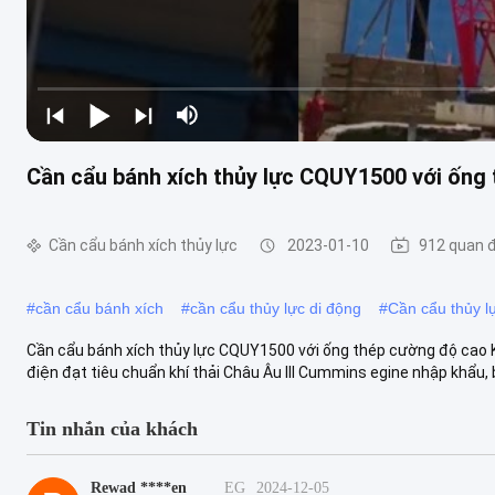
Cần cẩu bánh xích thủy lực CQUY1500 với ống
Cần cẩu bánh xích thủy lực
2023-01-10
912 quan 
#
cần cẩu bánh xích
#
cần cẩu thủy lực di động
#
Cần cẩu thủy l
Cần cẩu bánh xích thủy lực CQUY1500 với ống thép cường độ cao
điện đạt tiêu chuẩn khí thải Châu Âu III Cummins egine nhập khẩu, b
Tin nhắn của khách
Rewad ****en
EG
2024-12-05