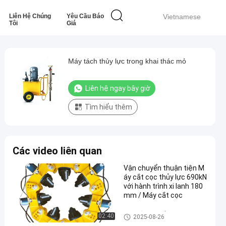
Liên Hệ Chúng
Yêu Cầu Báo
Vietnamese
Tôi
Giá
Máy tách thủy lực trong khai thác mỏ
Liên hệ ngay bây giờ
Tìm hiểu thêm
Các video liên quan
Vận chuyển thuận tiện M
áy cắt cọc thủy lực 690kN
với hành trình xi lanh 180
mm / Máy cắt cọc
Máy cắt cọc thủy lực
02:40
2025-08-26