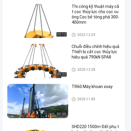
Thi công kỹ thuật máy cắ
t cọc thủy lực cho cọc vu
ông Cọc bê tông phá 300-
400mm
Máy cắt cọc thủy lực
02:12
2022-12-29
Chuỗi điều chỉnh hiệu quả
Thiết bị cắt cọc thủy lực
hiệu quả 790kN SPA8
Máy cắt cọc thủy lực
2020-12-28
00:22
TR60 Máy khoan xoay
Giàn khoan quay
2025-11-05
01:35
SHD220 1500m Đất phụ t