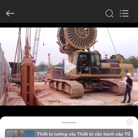
derlandse
ληνικά
日
本語
한국
العرب
हिन्दी
Türkçe
TRANG
ndonesia
iếng Việt
CHỦ
ไทย
বাংলা
فارسی
Polski
CÁC
SẢN
Trung
Quốc
tốt
PHẨM
Chất
lượng
Máy
cắt
cọc
HƯỚNG
thủy
lực
nhà
DẪN
cung
cấp.
VR
Copyright
©
2010
-
Thiết bị tường vây Thiết bị vận hành cáp TG
2026
Beijing